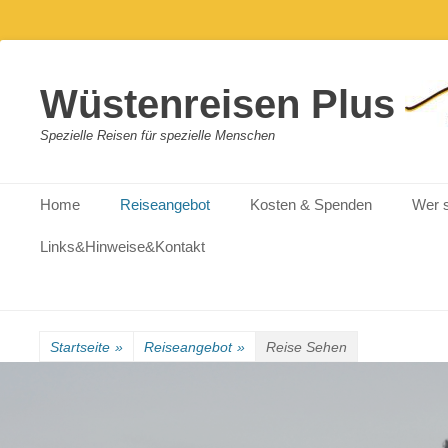
Wüstenreisen Plus
Spezielle Reisen für spezielle Menschen
Primärmenu
Weiter
Home
Reiseangebot
Kosten & Spenden
Wer s
zum
Inhalt
Links&Hinweise&Kontakt
Startseite
»
Reiseangebot
»
Reise Sehen